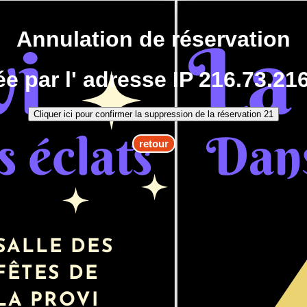
Annulation de réservation
iée par l' adresse IP 216.73.21
retour