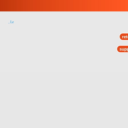
, Le
ret
supp